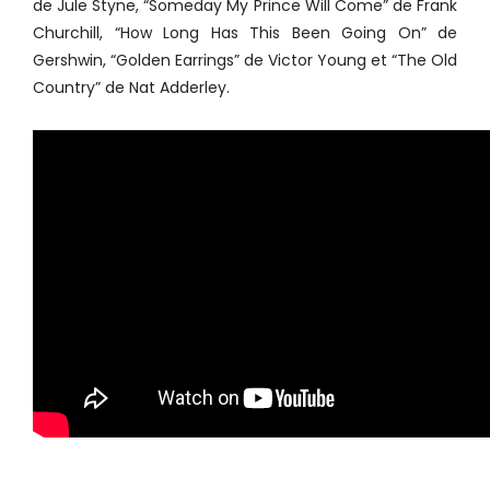
de Jule Styne, “Someday My Prince Will Come” de Frank
Churchill, “How Long Has This Been Going On” de
Gershwin, “Golden Earrings” de Victor Young et “The Old
Country” de Nat Adderley.