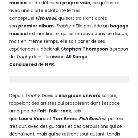
musica
l et de définir sa
propre
voie
, ce qu’illustre
avec une clarté éclatante le très
conceptuel
Fish
Bowl
, qui sort trois ans après
son
premier album
,
Trophy.
« Elle possède un
bagage
musical
extraordinaire, qui se retrouve dans ce disque,
mais en même temps, elle sait parler de ses
expériences », déclarait
Stephen
Thompson
à propos
de
Trophy
dans l’émission
All Songs
Considered
de
NPR
.
Depuis
Trophy
, Davis a
élargi son univers
sonore,
rappelant des artistes qui prospèrent dans l’espace
amorphe de
l’alt-folk-rock
, tels
que
Laura
Veirs
et
Tori
Amos
.
Fish Bowl
est parfois
très dur, avec des guitares et des percussions qui se
déchaînent, mais qui se retirent tout autant, tandis