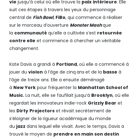
vie
jusqu’à celui où elle trouve la
paix
intérieure
. Elle
suit ces étapes à travers les yeux du personnage
central de
Fish Bowl
,
FiBo
, qui commence à réaliser
sur le morceau d’ouverture
Monster Mash
que
la
communauté
qu’elle a cultivée s’est
retournée
contre elle
et commence à chercher un véritable
changement.
Kate Davis a grandi à
Portland
, où elle a commencé à
jouer du
violon
à l’âge de cinq
ans
et de la
basse
à
l’âge de treize ans. Elle a ensuite déménagé
à
New
York
pour fréquenter la
Manhattan School of
Music.
La nuit, elle se faufilait jusqu’à
Brooklyn
, où elle
regardait les innovateurs indie-rock
Grizzly Bear
et
les
Dirty
Projectors
et rêvait secrètement de
s’éloigner de la rigueur académique du monde
du
jazz
dans lequel elle vivait. Avec le temps, Davis a
trouvé le moyen de
prendre en main son destin