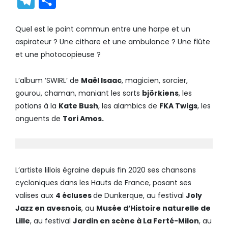
Telegram
Partager
Quel est le point commun entre une harpe et un
aspirateur ? Une cithare et une ambulance ? Une flûte
et une photocopieuse ?
L’album ‘SWIRL’ de
Maël Isaac
, magicien, sorcier,
gourou, chaman, maniant les sorts
björkiens
, les
potions à la
Kate Bush
, les alambics de
FKA Twigs
, les
onguents de
Tori Amos.
L’artiste lillois égraine depuis fin 2020 ses chansons
cycloniques dans les Hauts de France, posant ses
valises aux
4 écluses
de Dunkerque, au festival
Joly
Jazz en avesnois
, au
Musée d’Histoire naturelle de
Lille
, au festival
Jardin en scène à La Ferté-Milon
, au