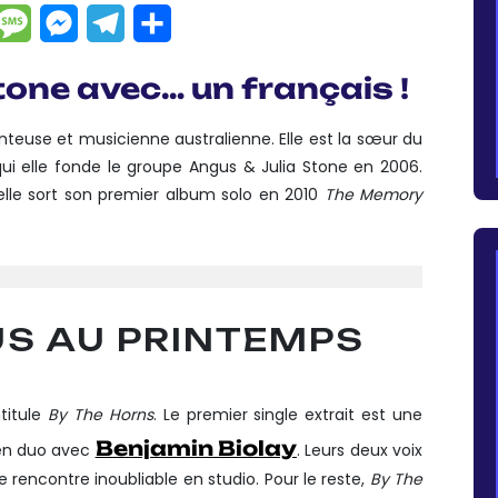
dIn
hatsApp
Message
Messenger
Telegram
Partager
tone avec… un français !
anteuse et musicienne australienne. Elle est la sœur du
i elle fonde le groupe Angus & Julia Stone en 2006.
elle sort son premier album solo en 2010
The Memory
US AU PRINTEMPS
ntitule
By The Horns
. Le premier single extrait est une
Benjamin Biolay
t en duo avec
. Leurs deux voix
 rencontre inoubliable en studio. Pour le reste,
By The