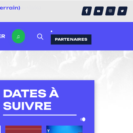
errain)
♫
ER
PARTENAIRES
DATES À
SUIVRE