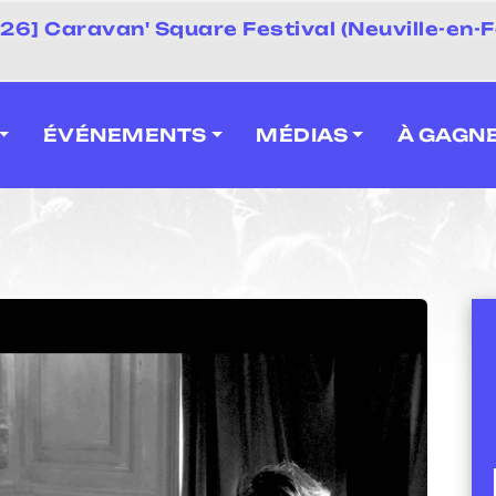
 2026] Caravan' Square Festival (Neuville-en-F
ÉVÉNEMENTS
MÉDIAS
À GAGN