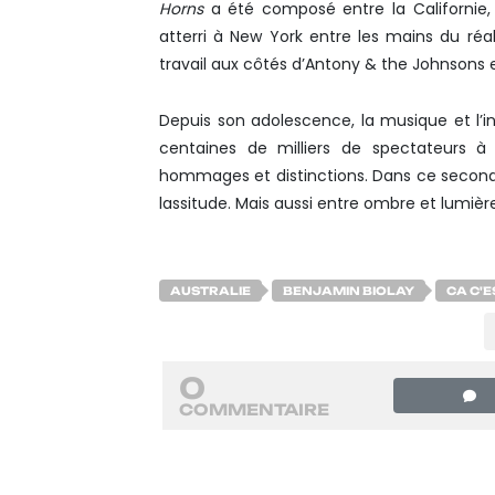
Horns
a été composé entre la Californie, la
atterri à New York entre les mains du ré
travail aux côtés d’Antony & the Johnsons e
Depuis son adolescence, la musique et l’i
centaines de milliers de spectateurs à 
hommages et distinctions. Dans ce second r
lassitude. Mais aussi entre ombre et lumiè
AUSTRALIE
BENJAMIN BIOLAY
CA C'E
0
COMMENTAIRE