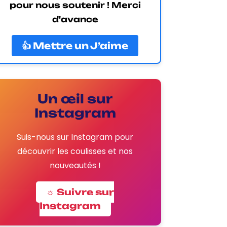
pour nous soutenir ! Merci
d'avance
👍 Mettre un J’aime
Un œil sur
Instagram
Suis-nous sur Instagram pour
découvrir les coulisses et nos
nouveautés !
☼ Suivre sur
Instagram