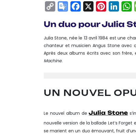
Copy
Google
Facebook
X
Pinterest
Linke
W
Link
Translate
Un duo pour Julia S
Julia Stone, née le 13 avril 1984 est une ch
chanteur et musicien Angus Stone avec qu
Après deux albums écrits avec son frère, 
Machine
.
UN NOUVEL OP
Julia Stone
Le nouvel album de
s’i
nouvelle version de la ballade Let’s Forge
se marient en un duo émouvant, fruit d’une