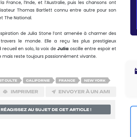
 France, l’Inde, et l’Australie, puis les chansons ont
alisateur Thomas Bartlett connu entre autre pour son
t The National.
nspiration de Julia Stone l’ont amenée à charmer des
travers le monde. Elle a reçu les plus prestigieux
ecueil en solo, la voix de
Julia
oscille entre espoir et
re mais reste toujours passionnément vivante.

ST CULTE
CALIFORNIE
FRANCE
NEW YORK
IMPRIMER
ENVOYER À UN AMI
RÉAGISSEZ AU SUJET DE CET ARTICLE !