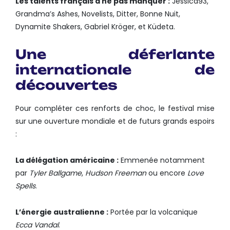
Les talents français à ne pas manquer :
Jessica93,
Grandma’s Ashes, Novelists, Ditter, Bonne Nuit,
Dynamite Shakers, Gabriel Kröger, et Küdeta.
Une déferlante
internationale de
découvertes
Pour compléter ces renforts de choc, le festival mise
sur une ouverture mondiale et de futurs grands espoirs
:
La délégation américaine :
Emmenée notamment
par
Tyler Ballgame
,
Hudson Freeman
ou encore
Love
Spells
.
L’énergie australienne :
Portée par la volcanique
Ecca Vandal
.