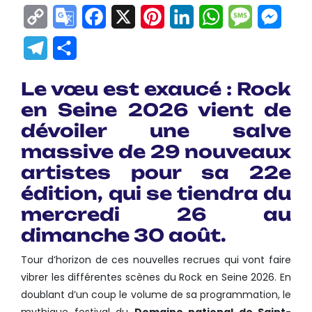
Copy
Google
Facebook
X
Pinterest
LinkedIn
WhatsApp
Messag
Mes
Link
Translate
Telegram
Partager
Le vœu est exaucé :
Rock
en Seine
2026 vient de
dévoiler une salve
massive de
29 nouveaux
artistes
pour sa
22e
édition
, qui se tiendra du
mercredi 26 au
dimanche 30 août
.
Tour d’horizon de ces nouvelles recrues qui vont faire
vibrer les différentes scènes du Rock en Seine 2026. En
doublant d’un coup le volume de sa programmation, le