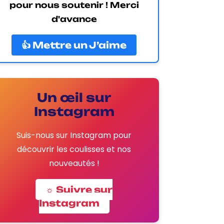
pour nous soutenir ! Merci
d'avance
👍 Mettre un J’aime
Un œil sur
Instagram
Suis-nous sur Instagram pour
découvrir les coulisses et nos
nouveautés !
☼ Suivre sur
Instagram