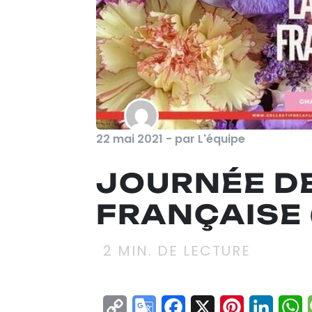
22 mai 2021 - par L'équipe
JOURNÉE DE
FRANÇAISE 
2
MIN. DE LECTURE
Copy
Google
Facebook
X
Pinterest
Linke
W