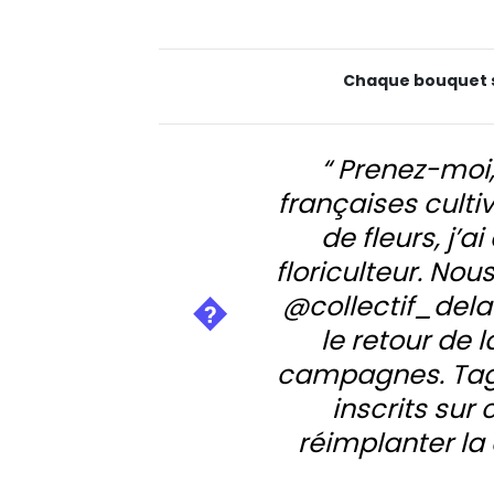
Chaque bouquet s
“ Prenez-moi,
françaises culti
de fleurs, j’a
floriculteur. N
@collectif_dela
le retour de 
campagnes. Tag
inscrits sur
réimplanter la 