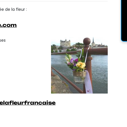
e de la fleur :
se.com
ses
elafleurfrancaise