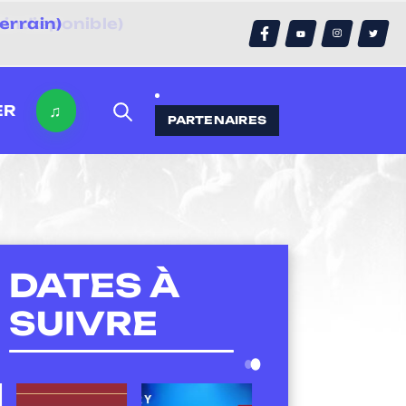
errain)
♫
ER
PARTENAIRES
DATES À
SUIVRE