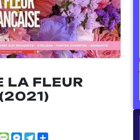
 LA FLEUR
(2021)
dIn
hatsApp
Message
Messenger
Telegram
Partager