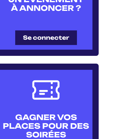
À ANNONCER ?
Se connecter
GAGNER VOS
PLACES POUR DES
SOIRÉES