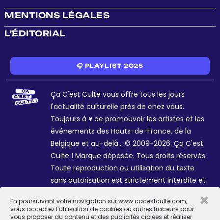
MENTIONS LÉGALES
L'ÉDITORIAL
🎧 PLAYLIST 2025
Ça C'est Culte vous offre tous les jours
l'actualité culturelle près de chez vous.
Toujours à ♥ de promouvoir les artistes et les
événements des Hauts-de-France, de la
Belgique et au-delà... © 2009-2026. Ça C'est
Culte ! Marque déposée. Tous droits réservés.
Toute reproduction ou utilisation du texte
sans autorisation est strictement interdite et
passible de sanctions. Charte graphique
×
En poursuivant votre navigation sur www.cacestculte.com,
Sophie R. et Céline Galant.
vous acceptez l’utilisation de cookies ou autres traceurs pour
vous proposer du contenu et des publicités ciblées et réaliser