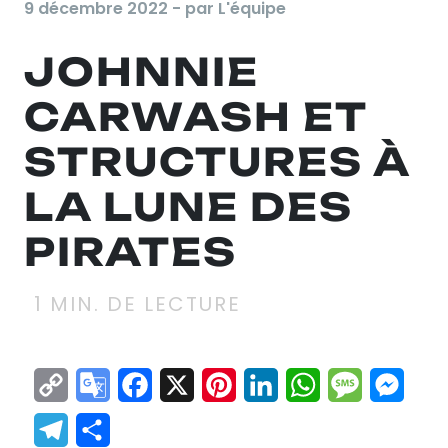
9 décembre 2022 - par L'équipe
JOHNNIE
CARWASH ET
STRUCTURES À
LA LUNE DES
PIRATES
1
MIN. DE LECTURE
Copy
Google
Facebook
X
Pinterest
LinkedIn
WhatsApp
Messag
Mes
Link
Translate
Telegram
Partager