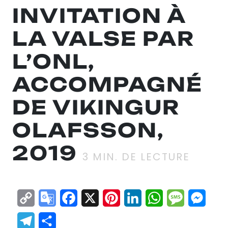
INVITATION À
LA VALSE PAR
L’ONL,
ACCOMPAGNÉ
DE VIKINGUR
OLAFSSON,
2019
3
MIN. DE LECTURE
Copy
Google
Facebook
X
Pinterest
LinkedIn
WhatsApp
Messag
Mes
Link
Translate
Telegram
Partager