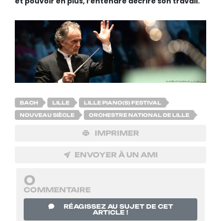
et pouvoir en plus, l’entendre décrire son travail.
BACH
LILLE
LILLE PIANO(S) FESTIVAL
NOUVEAU SIÈCLE
ORCHESTRE NATIONAL DE LILLE
IMPRIMER
ENVOYER À UN AMI
0
COMMENTAIRE
RÉAGISSEZ AU SUJET DE CET
ARTICLE !