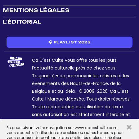
MENTIONS LÉGALES
L'ÉDITORIAL
🎧 PLAYLIST 2025
Ça C'est Culte vous offre tous les jours
l'actualité culturelle près de chez vous.
Toujours à ♥ de promouvoir les artistes et les
événements des Hauts-de-France, de la
Belgique et au-delà... © 2009-2026. Ça C'est
Culte ! Marque déposée. Tous droits réservés.
Toute reproduction ou utilisation du texte
sans autorisation est strictement interdite et
passible de sanctions. Charte graphique
×
En poursuivant votre navigation sur www.cacestculte.com,
Sophie R. et Céline Galant.
vous acceptez l’utilisation de cookies ou autres traceurs pour
vous proposer du contenu et des publicités ciblées et réaliser