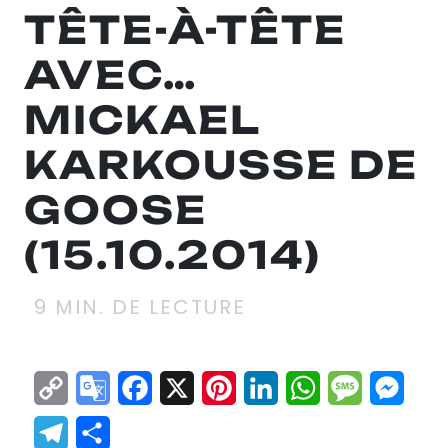
TÊTE-À-TÊTE
AVEC…
MICKAEL
KARKOUSSE DE
GOOSE
(15.10.2014)
9
MIN. DE LECTURE
Copy
Google
Facebook
X
Pinterest
LinkedIn
WhatsApp
Messag
Mes
Link
Translate
Telegram
Partager