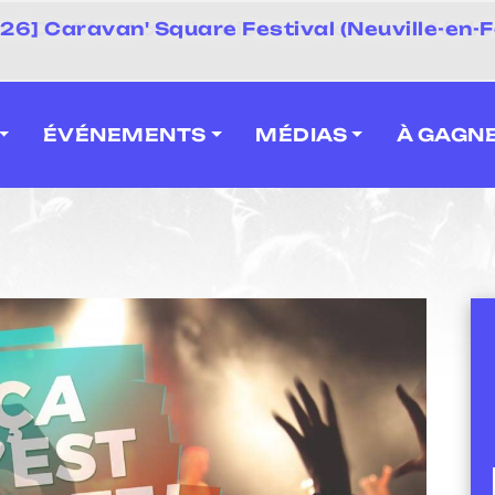
 2026] Caravan' Square Festival (Neuville-en-F
ÉVÉNEMENTS
MÉDIAS
À GAGN