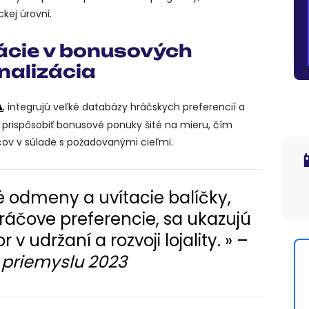
kej úrovni.
ácie v bonusových
nalizácia
A
, integrujú veľké databázy hráčskych preferencií a
prispôsobiť bonusové ponuky šité na mieru, čím
ov v súlade s požadovanými cieľmi.

é odmeny a uvítacie balíčky,
hráčove preferencie, sa ukazujú
 v udržaní a rozvoji lojality. » –
priemyslu 2023