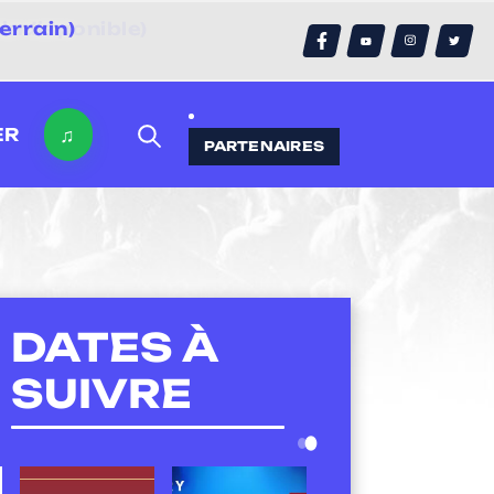
errain)
♫
ER
PARTENAIRES
DATES À
SUIVRE