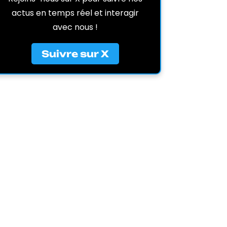
actus en temps réel et interagir
avec nous !
Suivre sur X