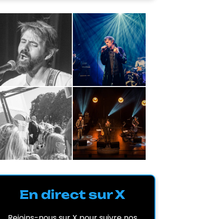
En direct sur X
Rejoins-nous sur X pour suivre nos