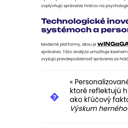
ovplyvňujú správanie hráčov na psychologic
Technologické inov
systémoch a perso
wINGaG
Moderné platformy, akou je
správania. Táto analýza umožňuje kasínam 
zvyšujú pravdepodobnosť správania sa hráč
« Personalizovan
ktoré reflektujú 
ako kľúčový faktor
Výskum herného 