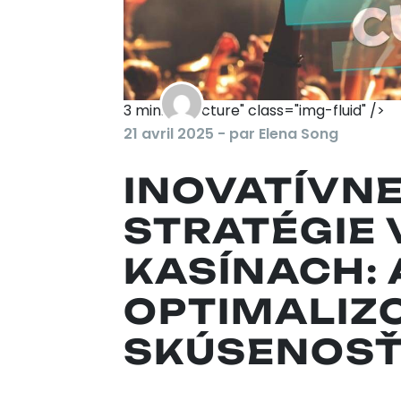
3
min. de lecture" class="img-fluid" />
21 avril 2025 - par Elena Song
INOVATÍVN
STRATÉGIE 
KASÍNACH:
OPTIMALIZ
SKÚSENOS