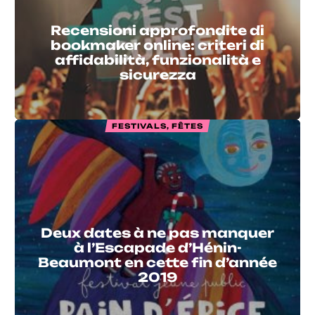
Recensioni approfondite di
bookmaker online: criteri di
affidabilità, funzionalità e
sicurezza
FESTIVALS, FÊTES
Deux dates à ne pas manquer
à l’Escapade d’Hénin-
Beaumont en cette fin d’année
2019