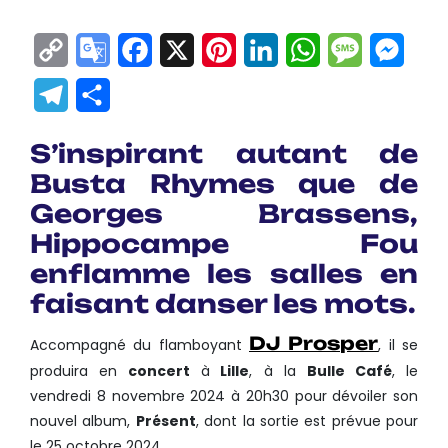
Copy
Google
Facebook
X
Pinterest
LinkedIn
WhatsApp
Messag
Mes
Link
Translate
Telegram
Partager
S’inspirant autant de
Busta Rhymes que de
Georges Brassens,
Hippocampe Fou
enflamme les salles en
faisant danser les mots.
DJ Prosper
Accompagné du flamboyant
, il se
produira en
concert
à
Lille
, à la
Bulle Café
, le
vendredi 8 novembre 2024 à 20h30 pour dévoiler son
nouvel album,
Présent
, dont la sortie est prévue pour
le 25 octobre 2024.