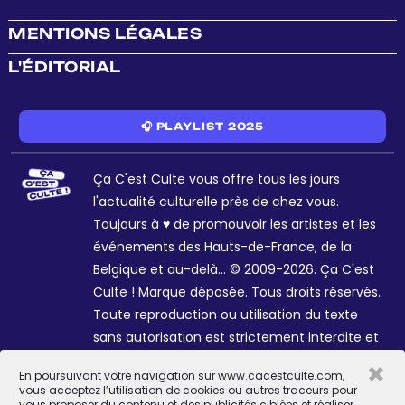
MENTIONS LÉGALES
L'ÉDITORIAL
🎧 PLAYLIST 2025
Ça C'est Culte vous offre tous les jours
l'actualité culturelle près de chez vous.
Toujours à ♥ de promouvoir les artistes et les
événements des Hauts-de-France, de la
Belgique et au-delà... © 2009-2026. Ça C'est
Culte ! Marque déposée. Tous droits réservés.
Toute reproduction ou utilisation du texte
sans autorisation est strictement interdite et
passible de sanctions. Charte graphique
×
En poursuivant votre navigation sur www.cacestculte.com,
Sophie R. et Céline Galant.
vous acceptez l’utilisation de cookies ou autres traceurs pour
vous proposer du contenu et des publicités ciblées et réaliser