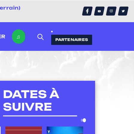
errain)
♫
ER
PARTENAIRES
DATES À
SUIVRE