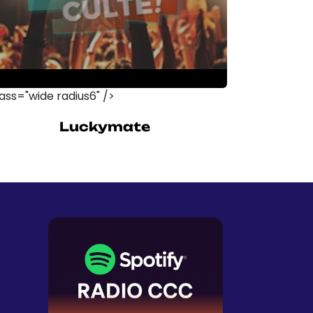
Luckymate
lass="wide radius6" />
Exploring the History of
Luckymate