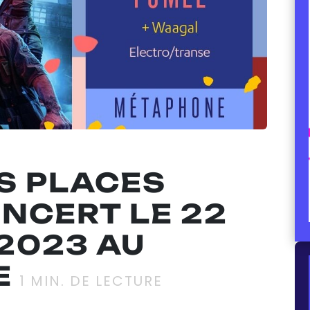
S PLACES
NCERT LE 22
2023 AU
E
1
MIN. DE LECTURE