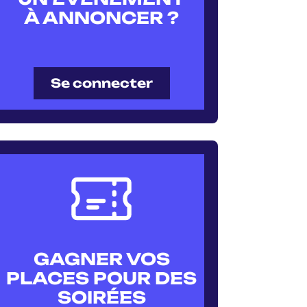
À ANNONCER ?
Se connecter
GAGNER VOS
PLACES POUR DES
SOIRÉES