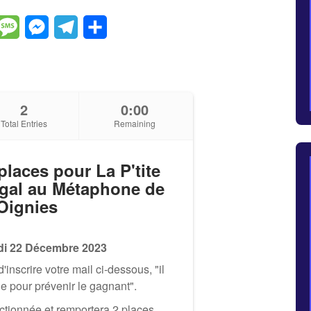
dIn
hatsApp
Message
Messenger
Telegram
Partager