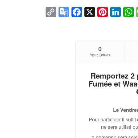
Copy
Google
Facebook
X
Pinterest
Linke
W
Link
Translate