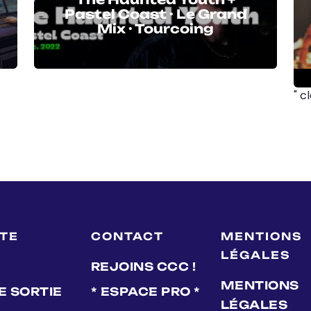
Pastel Coast · Le Grand
Mix · Tourcoing
" c
LTE
CONTACT
MENTIONS
LÉGALES
REJOINS CCC !
MENTIONS
E SORTIE
* ESPACE PRO *
LÉGALES