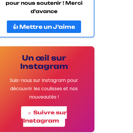
pour nous soutenir ! Merci
d'avance
👍 Mettre un J’aime
Un œil sur
Instagram
Suis-nous sur Instagram pour
découvrir les coulisses et nos
nouveautés !
☼ Suivre sur
Instagram