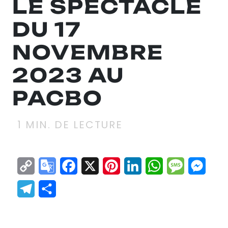
LE SPECTACLE
DU 17
NOVEMBRE
2023 AU
PACBO
1
MIN. DE LECTURE
Copy
Google
Facebook
X
Pinterest
LinkedIn
WhatsApp
Messag
Mes
Link
Translate
Telegram
Partager