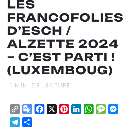
LES
FRANCOFOLIES
D’ESCH /
ALZETTE 2024
– C’EST PARTI !
(LUXEMBOUG)
1
MIN. DE LECTURE
Copy
Google
Facebook
X
Pinterest
LinkedIn
WhatsApp
Messag
Mes
Link
Translate
Telegram
Partager