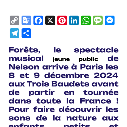
Copy
Google
Facebook
X
Pinterest
LinkedIn
WhatsApp
Messag
Mes
Link
Translate
Telegram
Partager
Forêts, le spectacle
musical
de
jeune public
Nelson arrive à Paris les
8 et 9 décembre 2024
aux Trois Baudets avant
de partir en tournée
dans toute la France !
Pour faire découvrir les
sons de la nature aux
enfants petits et