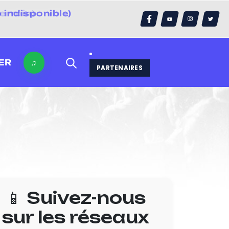
 indisponible)
errain)
ER
♫
PARTENAIRES
📱 Suivez-nous
sur les réseaux