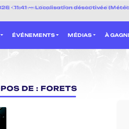
⚡
 - 11:41 — Localisation désactivée (Météo
 2026] Caravan' Square Festival (Neuville-en-F
ÉVÉNEMENTS
MÉDIAS
À GAGN
POS DE : FORETS