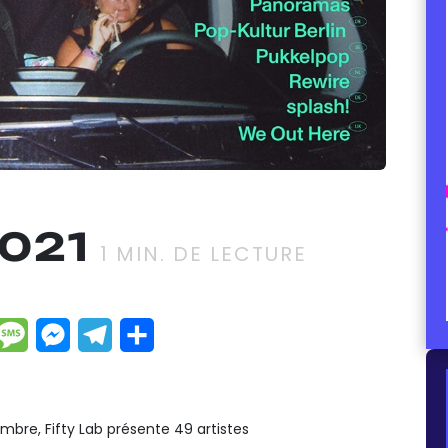
2021
1
MIN. DE LECTURE
dIn
hatsApp
Message
Messenger
Telegram
Partager
embre, Fifty Lab présente 49 artistes