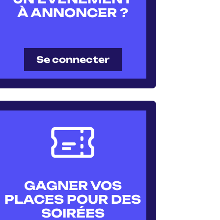
À ANNONCER ?
Se connecter
GAGNER VOS
PLACES POUR DES
SOIRÉES