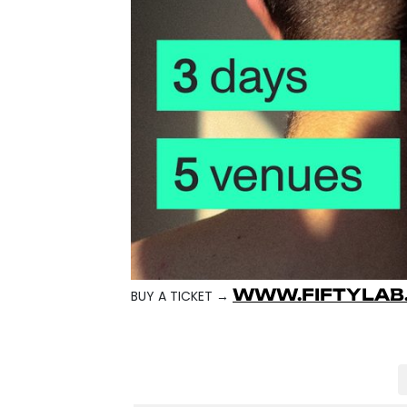
WWW.FIFTYLAB
BUY A TICKET →