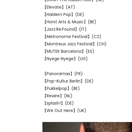
【Elevate】(AT)
【Haldern Pop】(DE)
【Horst Arts & Music】(BE)
【Jazz:Re:Found】(IT)
【Metronome Festival】(CZ)
【Montreux Jazz Festival】(CH)
【MUTEK Barcelona】(ES)
【Nyege Nyege】(UG)
【Panoramas】(FR)
【Pop-Kultur Berlin】(DE)
【Pukkelpop】(BE)
【Rewire】(NL)
【splash!】(DE)
【We Out Here】(UK)