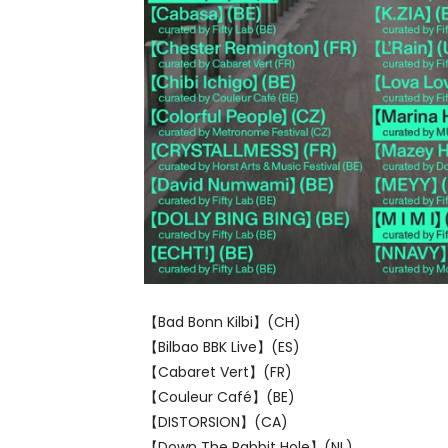
【Bad Bonn Kilbi】(CH)
【Bilbao BBK Live】(ES)
【Cabaret Vert】(FR)
【Couleur Café】(BE)
【DISTORSION】(CA)
【Down The Rabbit Hole】(NL)