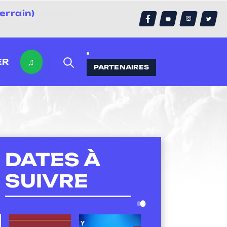
errain)
♫
ER
PARTENAIRES
DATES À
SUIVRE