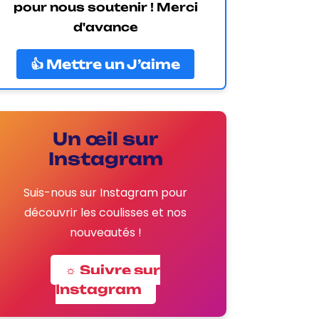
pour nous soutenir ! Merci
d'avance
👍 Mettre un J’aime
Un œil sur
Instagram
Suis-nous sur Instagram pour
découvrir les coulisses et nos
nouveautés !
☼ Suivre sur
Instagram