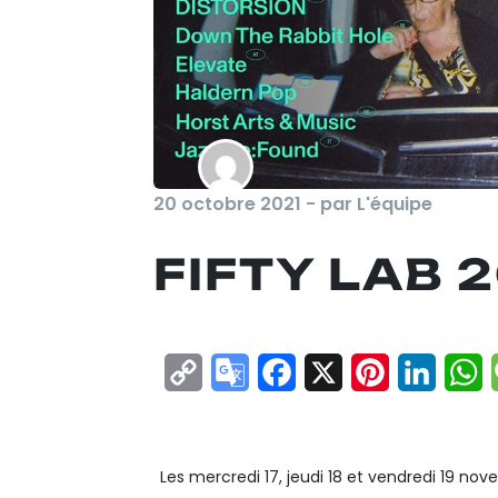
20 octobre 2021 - par L'équipe
FIFTY LAB 
Copy
Google
Facebook
X
Pinterest
Linke
W
Link
Translate
FIFTY LAB 2021
Les mercredi 17, jeudi 18 et vendredi 19 nov