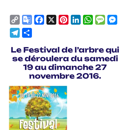
Copy
Google
Facebook
X
Pinterest
LinkedIn
WhatsApp
Messag
Mes
Link
Translate
Telegram
Partager
Le Festival de l’arbre qui
se déroulera du samedi
19 au dimanche 27
novembre 2016.