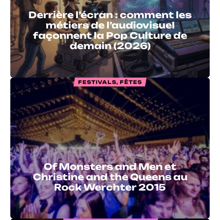
Derrière l’écran : comment les
métiers de l’audiovisuel
façonnent la Pop Culture de
demain (2026)
FESTIVALS, FÊTES
Of Monsters and Men et
Christine and the Queens au
Rock Werchter 2015