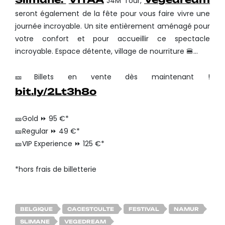
J4M Tour,
seront également de la fête pour vous faire vivre une
journée incroyable. Un site entièrement aménagé pour
votre confort et pour accueillir ce spectacle
incroyable. Espace détente, village de nourriture 🍔…
🎫Billets en vente dès maintenant !
bit.ly/2Lt3h8o
🎫Gold ⏩ 95 €*
🎫Regular ⏩ 49 €*
🎫VIP Experience ⏩ 125 €*
*hors frais de billetterie
BELGIQUE
CACESTCULTE
FESTIVAL
NAMUR
SLIMANE
VEGEDREAM