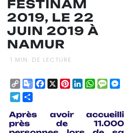
FESTINAM
2019, LE 22
JUIN 2019 À
NAMUR
1
MIN. DE LECTURE
Copy
Google
Facebook
X
Pinterest
LinkedIn
WhatsApp
Messag
Mes
Link
Translate
Telegram
Partager
Après avoir accueilli
près de 11.000
personnes lors de sa