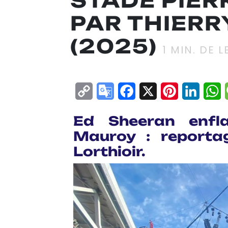
STADE PIE
PAR THIERR
(2025)
1
MIN. DE L
Copy
Google
Facebook
X
Pinterest
Linke
W
Link
Translate
Ed Sheeran enfl
Mauroy : reporta
Lorthioir.