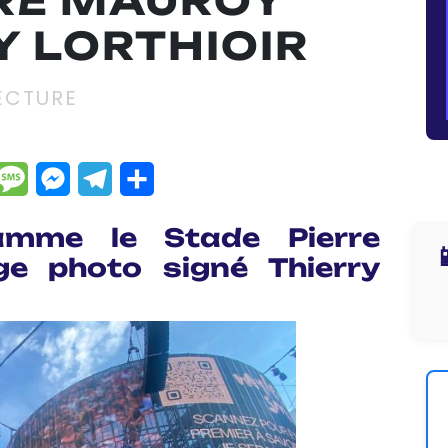
RRE MAUROY
Y LORTHIOIR
ECTURE
dIn
hatsApp
Message
Messenger
Telegram
Partager
amme le Stade Pierre

ge photo signé Thierry