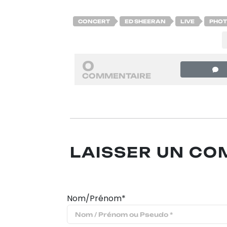
CONCERT
ED SHEERAN
LIVE
PHO
0
COMMENTAIRE
LAISSER UN C
Nom/Prénom*