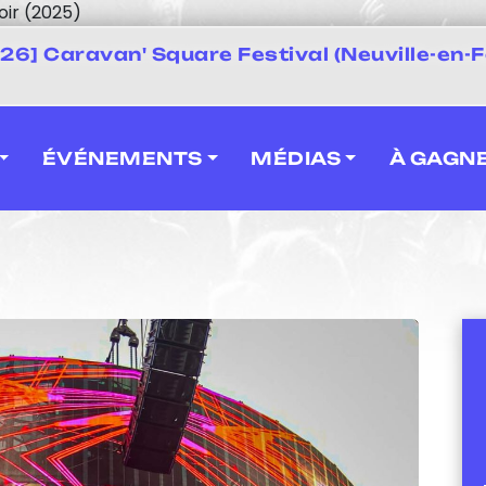
oir (2025)
 2026] Caravan' Square Festival (Neuville-en-F
ÉVÉNEMENTS
MÉDIAS
À GAGN