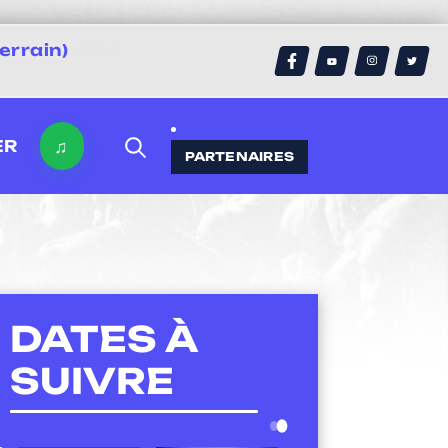
errain)
♫
ER
PARTENAIRES
DATES À
SUIVRE