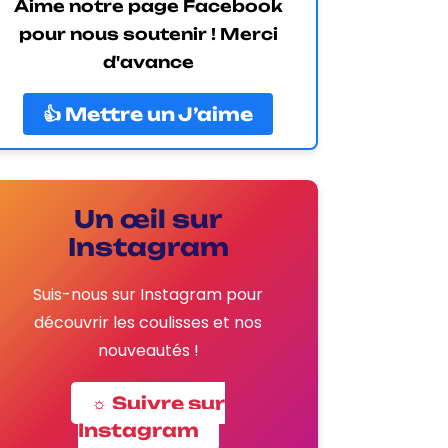
Aime notre page Facebook
pour nous soutenir ! Merci
d'avance
👍 Mettre un J’aime
Un œil sur
Instagram
Suis-nous sur Instagram pour
découvrir les coulisses et nos
nouveautés !
☼ Suivre sur
Instagram