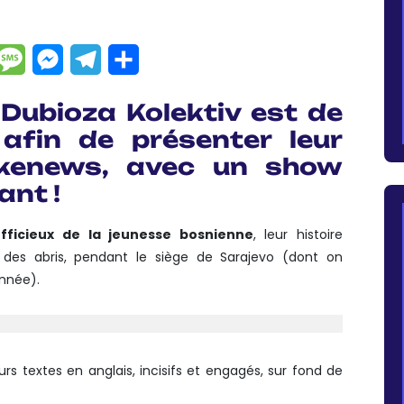
dIn
hatsApp
Message
Messenger
Telegram
Partager
n
Dubioza Kolektiv
est de
afin de présenter leur
kenews
, avec un show
ant !
fficieux de la jeunesse bosnienne
, leur histoire
 des abris, pendant le siège de Sarajevo (dont on
nnée).
s textes en anglais, incisifs et engagés, sur fond de