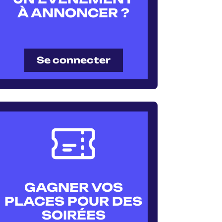
À ANNONCER ?
Se connecter
GAGNER VOS
PLACES POUR DES
SOIRÉES