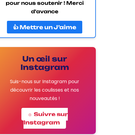
pour nous soutenir ! Merci
d'avance
👍 Mettre un J’aime
Un œil sur
Instagram
Suis-nous sur Instagram pour
découvrir les coulisses et nos
nouveautés !
☼ Suivre sur
Instagram