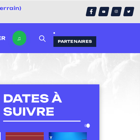
errain)
♫
ER
PARTENAIRES
DATES À
SUIVRE