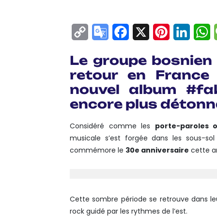
Copy
Google
Facebook
X
Pinterest
Linke
W
Link
Translate
Le groupe bosnie
retour en France 
nouvel album
#fa
encore plus détonn
Considéré comme les
porte-paroles o
musicale s’est forgée dans les sous-sol
commémore le
30e anniversaire
cette a
Cette sombre période se retrouve dans leur
rock guidé par les rythmes de l’est.