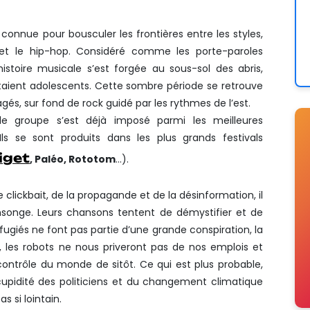
connue pour bousculer les frontières entre les styles,
k et le hip-hop. Considéré comme les porte-paroles
histoire musicale s’est forgée au sous-sol des abris,
 étaient adolescents. Cette sombre période se retrouve
agés, sur fond de rock guidé par les rythmes de l’est.
 le groupe s’est déjà imposé parmi les meilleures
ls se sont produits dans les plus grands festivals
iget
, Paléo, Rototom
…).
e clickbait, de la propagande et de la désinformation, il
mensonge. Leurs chansons tentent de démystifier et de
 réfugiés ne font pas partie d’une grande conspiration, la
, les robots ne nous priveront pas de nos emplois et
e contrôle du monde de sitôt. Ce qui est plus probable,
cupidité des politiciens et du changement climatique
s si lointain.