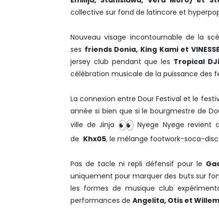
Emilija, Stanislawa, Vera Moro) et S
collective sur fond de latincore et hyperpo
Nouveau visage incontournable de la scèn
ses
friends Donia, King Kami et VINESS
jersey club pendant que les
Tropical DJ
célébration musicale de la puissance des
La connexion entre Dour Festival et le fest
année si bien que si le bourgmestre de Dour 
ville de Jinja
Nyege Nyege revient av
de
Khx05
, le mélange footwork-soca-dis
Pas de tacle ni repli défensif pour le
Gad
uniquement pour marquer des buts sur fon
les formes de musique club expériment
performances de
Angelita, Otis et Willem