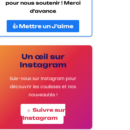
pour nous soutenir ! Merci
d'avance
👍 Mettre un J’aime
Un œil sur
Instagram
Suis-nous sur Instagram pour
découvrir les coulisses et nos
nouveautés !
☼ Suivre sur
Instagram