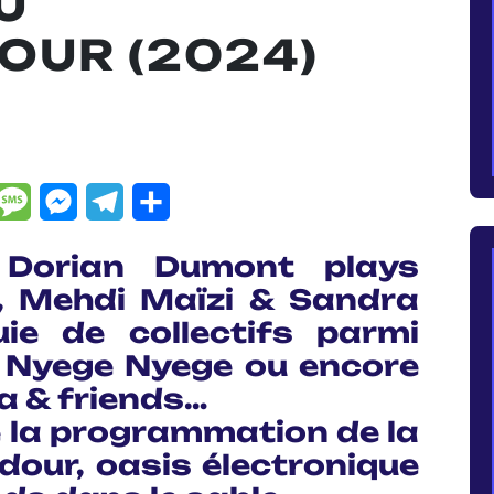
U
UR (2024)
dIn
hatsApp
Message
Messenger
Telegram
Partager
 Dorian Dumont plays
, Mehdi Maïzi & Sandra
ie de collectifs parmi
 Nyege Nyege ou encore
na & friends…
e la programmation de la
our, oasis électronique