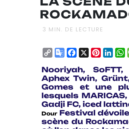
LA SCÈNE D
ROCKAMADO
3
MIN. DE LECTURE
Copy
Google
Facebook
X
Pinterest
Linke
W
Link
Translate
Nooriyah, SoFTT,
Aphex Twin, Grünt
Gomes et une plu
lesquels MARICAS,
Gadji FC, iced latti
Festival dévoil
Dour
scène du Rockamad