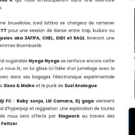
tella K
qui nous embarqueront dans une aventure
p.
e bruxelloise, iced lattina se chargera de ramener
ETT
pour une session de danse entre trap, kuduro ou
ipsies aka 3AFIFA, CHEL, DIDI et RAQL
livreront une
 femmes Boombastik.
ival ougandais
Nyege Nyege
se renforce encore cette
nous lit, on lui glisse ici l’idée d’un jumelage avec la
ec dans ses bagages l’électronique expérimentale
co
Sisso & Maiko
et le punk de
Suzi Analogue
.
ji FC
:
Baby sonja, Lili Camara, Dj gaga
viennent
d d’hyperpop et reggaeton. Une exploration de toutes
ale nous sera offerte par
Slagwerk
au travers des
 Feltzer
.