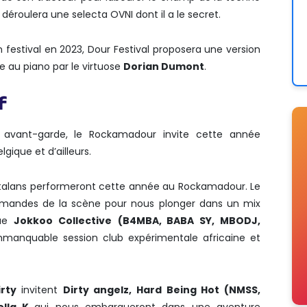
déroulera une selecta OVNI dont il a le secret.
n festival en 2023, Dour Festival proposera une version
ée au piano par le virtuose
Dorian Dumont
.
f
 avant-garde, le Rockamadour invite cette année
lgique et d’ailleurs.
catalans performeront cette année au Rockamadour. Le
mandes de la scène pour nous plonger dans un mix
que
Jokkoo Collective
(B4MBA, BABA SY, MBODJ,
mmanquable session club expérimentale africaine et
irty
invitent
Dirty angelz, Hard Being Hot (NMSS,