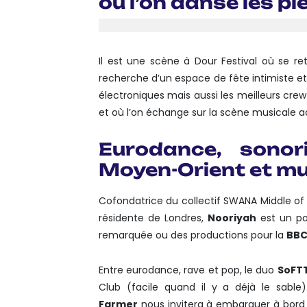
où l’on danse les pi
Il est une scène à Dour Festival où se re
recherche d’un espace de fête intimiste et
électroniques mais aussi les meilleurs cr
et où l’on échange sur la scène musicale ac
Eurodance, sonori
Moyen-Orient et mu
Cofondatrice du collectif SWANA Middle of
résidente de Londres,
Nooriyah
est un po
remarquée ou des productions pour la
BBC
Entre eurodance, rave et pop, le duo
SoFT
Club (facile quand il y a déjà le sable)
Farmer
nous invitera à embarquer à bord 