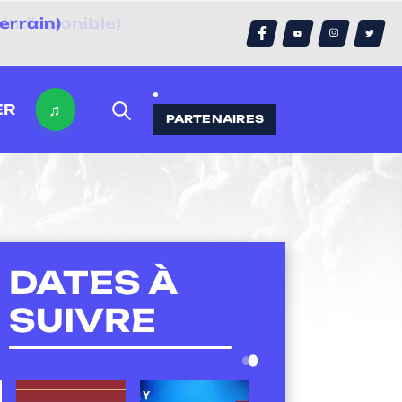
errain)
♫
ER
PARTENAIRES
DATES À
SUIVRE