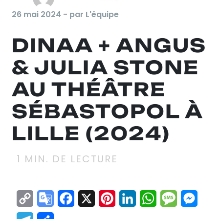
26 mai 2024 - par L'équipe
DINAA + ANGUS
& JULIA STONE
AU THÉÂTRE
SÉBASTOPOL À
LILLE (2024)
1
MIN. DE LECTURE
Copy
Google
Facebook
X
Pinterest
LinkedIn
WhatsApp
Messag
Mes
Link
Translate