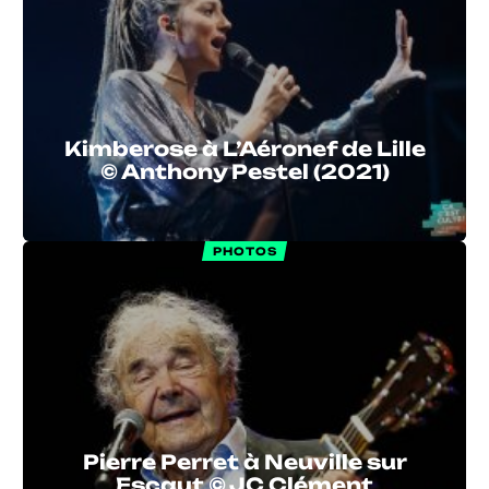
Kimberose à L’Aéronef de Lille
© Anthony Pestel (2021)
PHOTOS
Pierre Perret à Neuville sur
Escaut © JC Clément