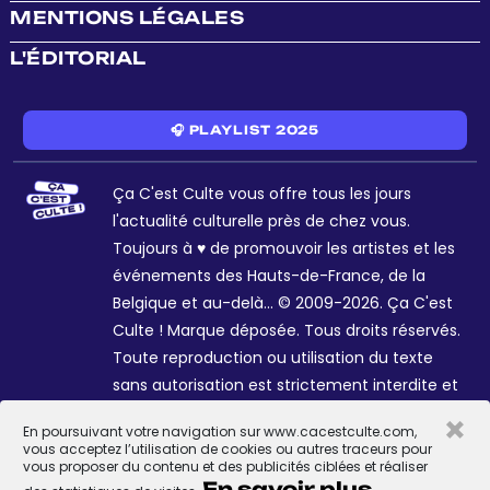
MENTIONS LÉGALES
L'ÉDITORIAL
🎧 PLAYLIST 2025
Ça C'est Culte vous offre tous les jours
l'actualité culturelle près de chez vous.
Toujours à ♥ de promouvoir les artistes et les
événements des Hauts-de-France, de la
Belgique et au-delà... © 2009-2026. Ça C'est
Culte ! Marque déposée. Tous droits réservés.
Toute reproduction ou utilisation du texte
sans autorisation est strictement interdite et
passible de sanctions. Charte graphique
×
En poursuivant votre navigation sur www.cacestculte.com,
Sophie R. et Céline Galant.
vous acceptez l’utilisation de cookies ou autres traceurs pour
vous proposer du contenu et des publicités ciblées et réaliser
En savoir plus.