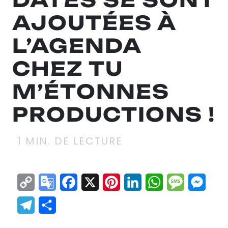
AJOUTÉES À
L’AGENDA
CHEZ TU
M’ÉTONNES
PRODUCTIONS !
1
MIN. DE LECTURE
Copy
Google
Facebook
X
Pinterest
LinkedIn
WhatsApp
Messag
Mes
Link
Translate
Telegram
Partager