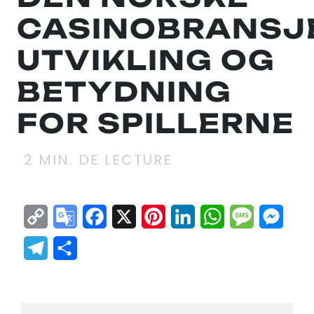
CASINOBRANSJ
UTVIKLING OG
BETYDNING
FOR SPILLERNE
2
MIN. DE LECTURE
Copy
Google
Facebook
X
Pinterest
LinkedIn
WhatsApp
Messag
Mes
Link
Translate
Telegram
Partager