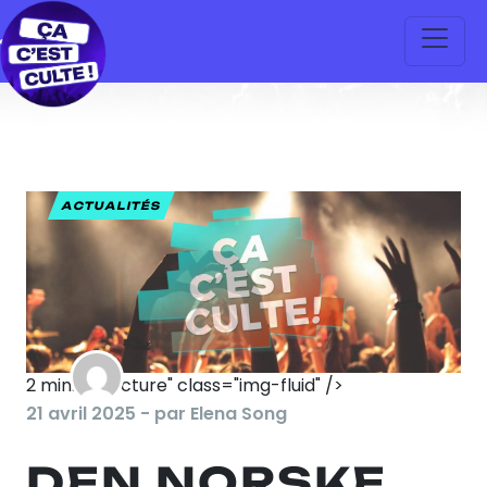
ACTUALITÉS
2
min. de lecture" class="img-fluid" />
21 avril 2025 - par Elena Song
DEN NORSKE