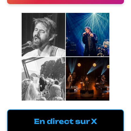
En direct sur X