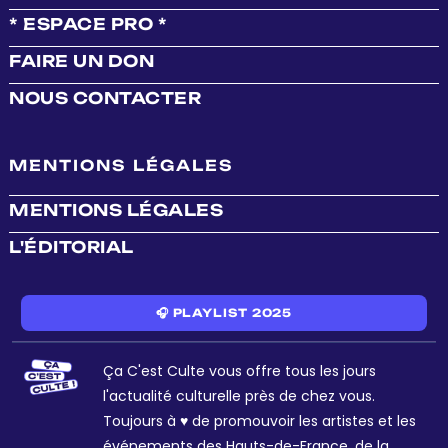
* ESPACE PRO *
FAIRE UN DON
NOUS CONTACTER
MENTIONS LÉGALES
MENTIONS LÉGALES
L'ÉDITORIAL
🎧 PLAYLIST 2025
Ça C'est Culte vous offre tous les jours
l'actualité culturelle près de chez vous.
Toujours à ♥ de promouvoir les artistes et les
événements des Hauts-de-France, de la