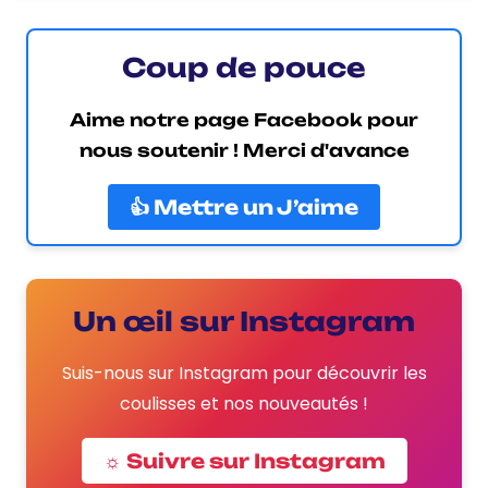
Coup de pouce
Aime notre page Facebook pour
nous soutenir ! Merci d'avance
👍 Mettre un J’aime
Un œil sur Instagram
Suis-nous sur Instagram pour découvrir les
coulisses et nos nouveautés !
☼ Suivre sur Instagram