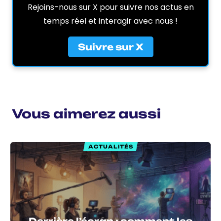
Rejoins-nous sur X pour suivre nos actus en
temps réel et interagir avec nous !
Suivre sur X
Vous aimerez aussi
ACTUALITÉS