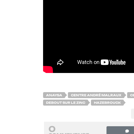
ANAYSA
CENTRE ANDRÉ MALRAUX
C
DEBOUT SUR LE ZINC
HAZEBROUCK
0