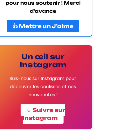
pour nous soutenir ! Merci
d'avance
👍 Mettre un J’aime
Un œil sur
Instagram
Suis-nous sur Instagram pour
découvrir les coulisses et nos
nouveautés !
☼ Suivre sur
Instagram