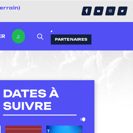
errain)
♫
ER
PARTENAIRES
DATES À
SUIVRE