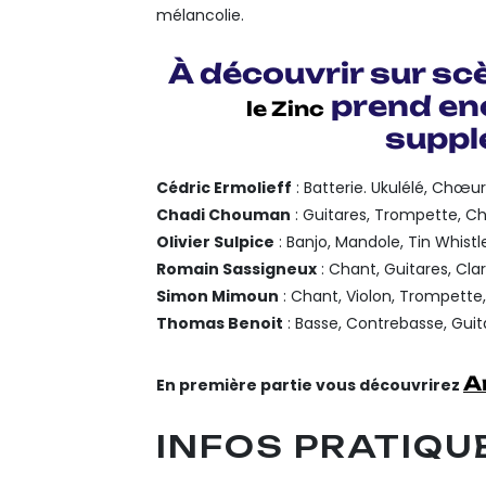
mélancolie.
À découvrir sur sc
prend en
le Zinc
suppl
Cédric Ermolieff
: Batterie. Ukulélé, Chœu
Chadi Chouman
: Guitares, Trompette, 
Olivier Sulpice
: Banjo, Mandole, Tin Whis
Romain Sassigneux
: Chant, Guitares, Cla
Simon Mimoun
: Chant, Violon, Trompette,
Thomas Benoit
: Basse, Contrebasse, Gu
A
En première partie vous découvrirez
INFOS PRATIQUE