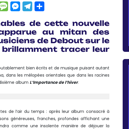
dIn
hatsApp
Message
Messenger
Telegram
Partager
ables de cette nouvelle
 apparue au mitan des
siciens de Debout sur le
 brillamment tracer leur
outablement bien écrits et de musique puisant autant
na, dans les mélopées orientales que dans les racines
ur dixième album
L’Importance de l’hiver
.
tes de l’air du temps : après leur album consacré à
nsons généreuses, franches, profondes
affichant une
viendra comme une insolente manière de déjouer la