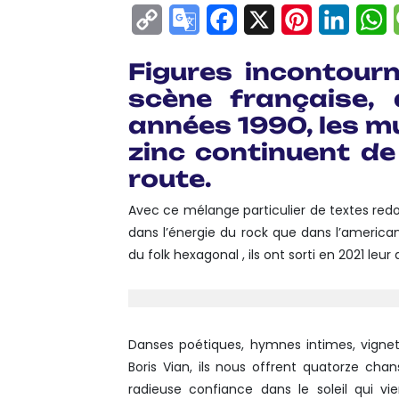
Copy
Google
Facebook
X
Pinterest
Linke
W
Link
Translate
Figures incontourn
scène française,
années 1990, les mu
zinc continuent de
route.
Avec ce mélange particulier de textes red
dans l’énergie du rock que dans l’america
du folk hexagonal , ils ont sorti en 2021 le
Danses poétiques, hymnes intimes, vignet
Boris Vian, ils nous offrent quatorze cha
radieuse confiance dans le soleil qui 