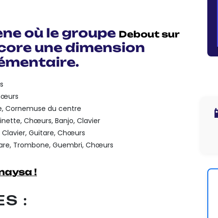
ène où le groupe
Debout sur
core une dimension
émentaire.
rs
Chœurs
tle, Cornemuse du centre

rinette, Chœurs, Banjo, Clavier
 Clavier, Guitare, Chœurs
itare, Trombone, Guembri, Chœurs
naysa !
S :