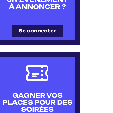
À ANNONCER ?
Se connecter
GAGNER VOS
PLACES POUR DES
SOIRÉES