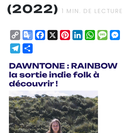
(2022)
1
MIN. DE LECTURE
Copy
Google
Facebook
X
Pinterest
LinkedIn
WhatsApp
Messag
Mes
Link
Translate
Telegram
Partager
DAWNTONE : RAINBOW
la sortie indie folk à
découvrir !