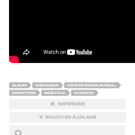
ALBUM
CHRONIQUE
COUP DE COEUR MUSICAL
DAWNTONE
INDIE FOLK
RAINBOW
IMPRIMER
ENVOYER À UN AMI
0