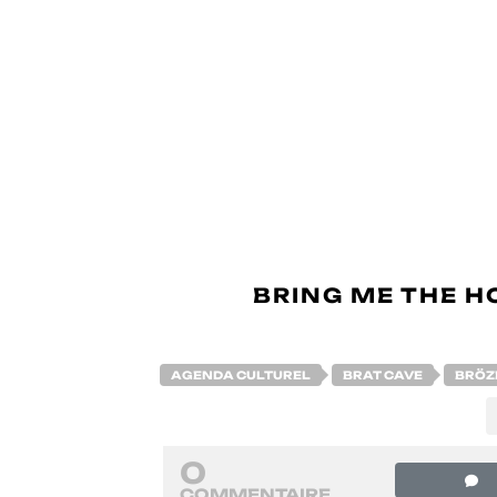
OSCILLANT ENTRE É
SOMBRE, SE DISTI
INATTENDUES ET DES 
SURRÉALISTES, EMPRE
22H00 : MNTR :
LE D
MNTR
FORGE SON ID
SOMBRES, MÊLÉS À 
REFRAINS PERCUTANT
DES GROUPES TELS 
BRING ME THE H
ET
AGENDA CULTUREL
BRAT CAVE
BRÖZ
0
COMMENTAIRE