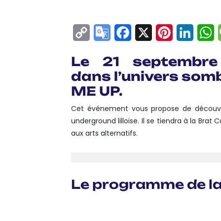
Copy
Google
Facebook
X
Pinterest
Linke
W
Link
Translate
Le 21 septembre
dans l’univers somb
ME UP.
Cet événement vous propose de découvri
underground lilloise. Il se tiendra à la Brat 
aux arts alternatifs.
Le programme de la
19H00 : OUVERTURE D
20H00 : BRÖZER :
BRÖ