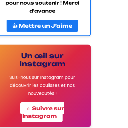
pour nous soutenir ! Merci
d'avance
👍 Mettre un J’aime
Un œil sur
Instagram
Suis-nous sur Instagram pour
découvrir les coulisses et nos
nouveautés !
☼ Suivre sur
Instagram