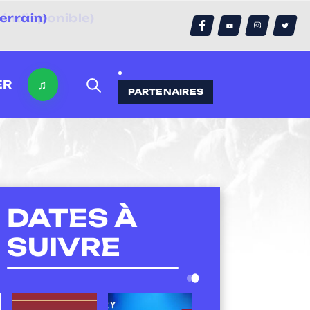
errain)
♫
ER
PARTENAIRES
DATES À
SUIVRE