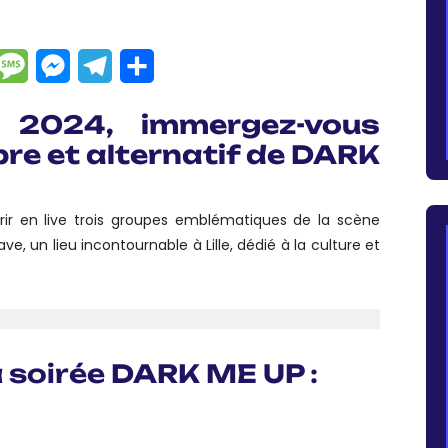
dIn
hatsApp
Message
Messenger
Telegram
Partager
 2024, immergez-vous
re et alternatif de DARK
r en live trois groupes emblématiques de la scène
Cave, un lieu incontournable à Lille, dédié à la culture et
 soirée
DARK ME UP
:
ES PORTES,
ZER EST UN POWER TRIO FRANCO-