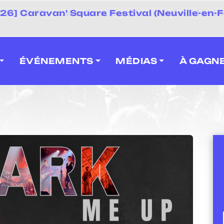
 2026] Caravan' Square Festival (Neuville-en-F
ÉVÉNEMENTS
MÉDIAS
À GAGN