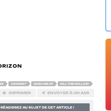
NERGIE BRUTE ET MÉLANCOLIE
NGUENT PAR DES HARMONIES
TEXTES À LA FOIS INTIMISTES ET
INTS D’UNE POÉSIE CAUSTIQUE,
UO DE ROCK ALTERNATIF LILLOIS
ENTITÉ À TRAVERS DES RIFFS
DES ENVOLÉES ÉLECTRO ET DES
S. LEURS INFLUENCES INCLUENT
QUE
MUSE, NOTHING BUT THIEVES
ORIZON
.
ER
CONCERT
DARK ME UP
KILL THE HOLLOW
IMPRIMER
ENVOYER À UN AMI
RÉAGISSEZ AU SUJET DE CET ARTICLE !