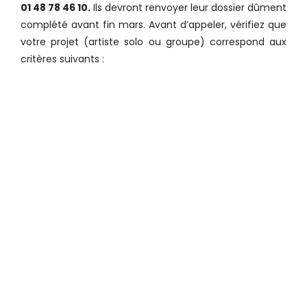
01 48 78 46 10.
Ils devront renvoyer leur dossier dûment
complété avant fin mars. Avant d’appeler, vérifiez que
votre projet (artiste solo ou groupe) correspond aux
critères suivants :
AU MOINS LA MOITIÉ DU
GROUPE (DONT LES AUTEURS-
COMPOSITEURS) DOIT
RÉSIDER EN FRANCE
;
AU MOINS 10 CONCERTS
DOIVENT AVOIR ÉTÉ
EFFECTUÉS L’ANNÉE PASSÉE,
PAS UNIQUEMENT DANS LA
RÉGION D’ORIGINE DE
L’ARTISTE ;
ÊTRE SOCIÉTAIRE
SACEM
(OU
EN COURS D’INSCRIPTION) ET