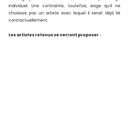
individuel. Une contrainte, toutefois, exige qu’il ne
choisisse pas un artiste avec lequel il serait déjà lié
contractuellement.
Les artistes retenus se verront proposer :
UNE BOURSE D’AIDE À LA
TOURNÉE ET À L’ÉQUIPEMENT ;
UN SOUTIEN EN
COMMUNICATION EN
PARTENARIAT AVEC DE
NOMBREUX MEDIAS ;
UNE AIDE À LA FORMATION ET
À LA PROFESSIONNALISATION
;
UN CONSEIL EN MANAGEMENT
ET UN SOUTIEN JURIDIQUE.