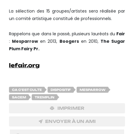
La sélection des 15 groupes/artistes sera réalisée par
un comité artistique constitué de professionnels.
Rappelons que dans le passé, plusieurs lauréats du
Fair
:
Mesparrow
en 2013,
Boogers
en 2010,
The Sugar
Plum Fairy Pr.
lefair.org
CA C'EST CULTE
DISPOSITIF
MESPARROW
SACEM
TREMPLIN
IMPRIMER
ENVOYER À UN AMI