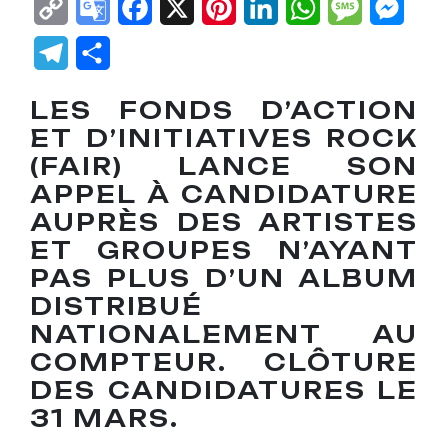
Copy
Google
Facebook
X
Pinterest
LinkedIn
WhatsApp
Messag
Mes
Link
Translate
Telegram
Partager
LES FONDS D’ACTION
ET D’INITIATIVES ROCK
(FAIR) LANCE SON
APPEL À CANDIDATURE
AUPRÈS DES ARTISTES
ET GROUPES N’AYANT
PAS PLUS D’UN ALBUM
DISTRIBUÉ
NATIONALEMENT AU
COMPTEUR. CLÔTURE
DES CANDIDATURES LE
31 MARS.