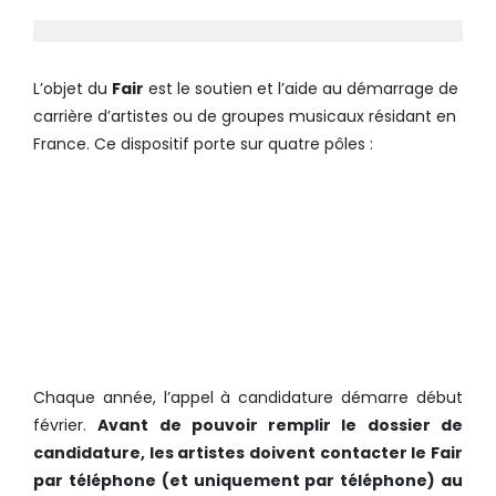
L’objet du
Fair
est le soutien et l’aide au démarrage de
carrière d’artistes ou de groupes musicaux résidant en
France. Ce dispositif porte sur quatre pôles :
L’AIDE FINANCIÈRE ET
JURIDIQUE ;
LA PROMOTION ;
LA FORMATION ;
LE CONSEIL EN
MANAGEMENT.
Chaque année, l’appel à candidature démarre début
février.
Avant de pouvoir remplir le dossier de
candidature
, les artistes doivent contacter le Fair
par téléphone (et uniquement par téléphone) au