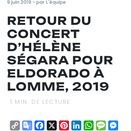
9 juin 2019 - par L'équipe
RETOUR DU
CONCERT
D’HÉLÈNE
SÉGARA POUR
ELDORADO À
LOMME, 2019
1
MIN. DE LECTURE
Copy
Google
Facebook
X
Pinterest
LinkedIn
WhatsApp
Messag
Mes