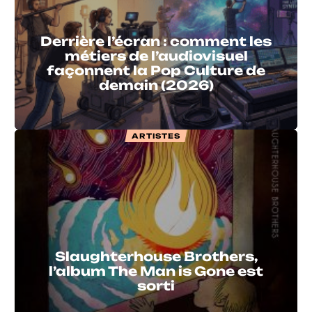
Derrière l’écran : comment les
métiers de l’audiovisuel
façonnent la Pop Culture de
demain (2026)
ARTISTES
Slaughterhouse Brothers,
l’album The Man is Gone est
sorti