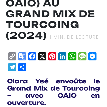
OAIO) AU
GRAND MIX DE
TOURCOING
(2024)
1
MIN. DE LECTURE
Copy
Google
Facebook
X
Pinterest
LinkedIn
WhatsApp
Messag
Mes
Link
Translate
Telegram
Partager
Clara Ysé envoûte le
Grand Mix de Tourcoing
– avec OAIO en
ouverture.