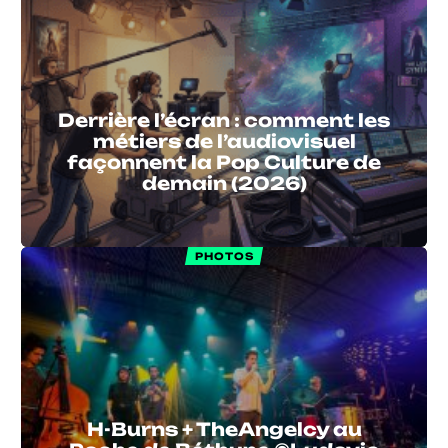
Derrière l’écran : comment les
métiers de l’audiovisuel
façonnent la Pop Culture de
demain (2026)
PHOTOS
H-Burns + TheAngelcy au