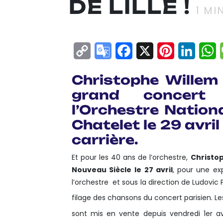
DE LILLE !
1
MIN
Copy
Google
Facebook
X
Pinterest
Linke
W
Link
Translate
Christophe Willem
grand concert 
l’Orchestre Nationa
Chatelet le 29 avril
carrière.
Et pour les 40 ans de l’orchestre,
Christo
Nouveau Siècle
le 27 avril
, pour une ex
l’orchestre et sous la direction de Ludovic 
filage des chansons du concert parisien. Le
sont mis en vente depuis vendredi 1er av