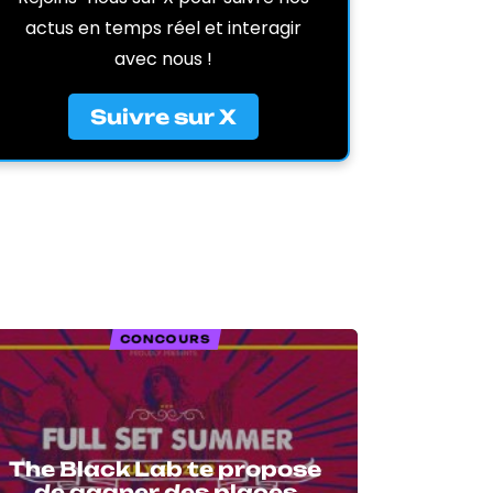
actus en temps réel et interagir
avec nous !
Suivre sur X
CONCOURS
The Black Lab te propose
de gagner des places