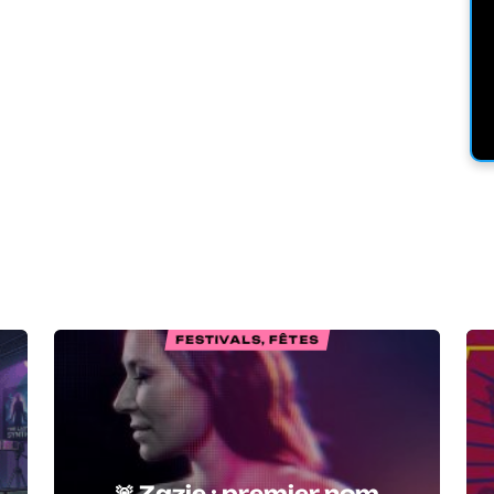
FESTIVALS, FÊTES
🚨 Zazie : premier nom