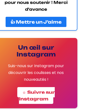
pour nous soutenir ! Merci
d'avance
👍 Mettre un J’aime
Un œil sur
Instagram
Suis-nous sur Instagram pour
découvrir les coulisses et nos
nouveautés !
☼ Suivre sur
Instagram