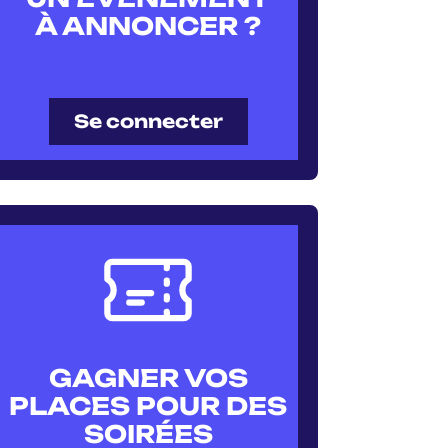
À ANNONCER ?
Se connecter
GAGNER VOS
PLACES POUR DES
SOIRÉES