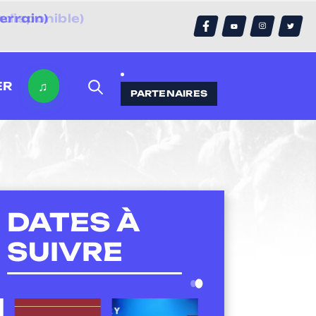
errain)
♫
ER
PARTENAIRES
DATES À
SUIVRE