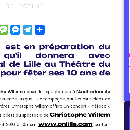
. DE LECTURE
dIn
hatsApp
Message
Messenger
Telegram
Partager
 est en préparation du
qu’il donnera avec
l de Lille au Théâtre du
 pour fêter ses 10 ans de
phe Willem
convie les spectateurs à l’
Auditorium du
périence unique ! Accompagné par les musiciens de
Pérez, Christophe Willem offrira un concert « Préface »,
Christophe Willem
s billets du spectacle de
www.onlille.com
ril 2016 à 10h sur
au tarif