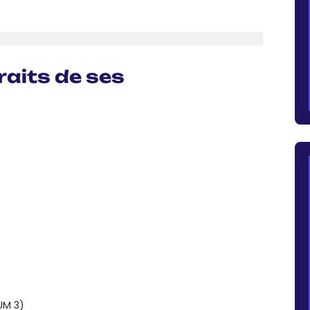
aits de ses
)
UM 3)