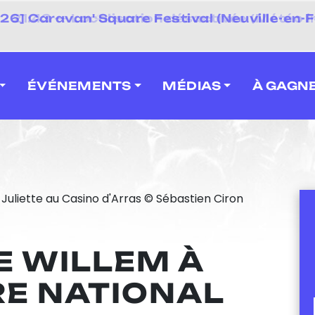
 2026] Caravan' Square Festival (Neuville-en-F
ÉVÉNEMENTS
MÉDIAS
À GAGN
E WILLEM À
RE NATIONAL