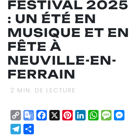
FESTIVAL 2025
: UN ÉTÉ EN
MUSIQUE ET EN
FÊTE À
NEUVILLE-EN-
FERRAIN
2
MIN. DE LECTURE
Copy
Google
Facebook
X
Pinterest
LinkedIn
WhatsApp
Messag
Mes
Link
Translate
Telegram
Partager