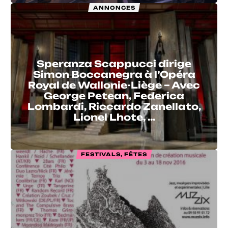
ANNONCES
Speranza Scappucci dirige
Simon Boccanegra à l’Opéra
Royal de Wallonie-Liège – Avec
George Petean, Federica
Lombardi, Riccardo Zanellato,
Lionel Lhote, …
FESTIVALS, FÊTES