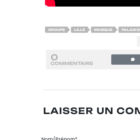
GROUPE
LILLE
MUSIQUE
PALAIS 
0
COMMENTAIRE
LAISSER UN C
Nom/Prénom*