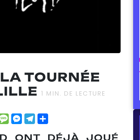
 LA TOURNÉE
LILLE
1
MIN. DE LECTURE
dIn
hatsApp
Message
Messenger
Telegram
Partager
YD ONT DÉJÀ JOUÉ