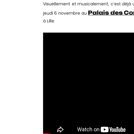
Visuellement et musicalement, c’est déjà
Palais des Co
jeudi 6 novembre au
à Lille.