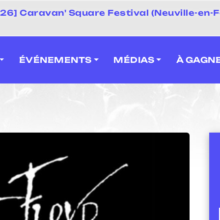
 2026] Caravan' Square Festival (Neuville-en-F
ÉVÉNEMENTS
MÉDIAS
À GAGN