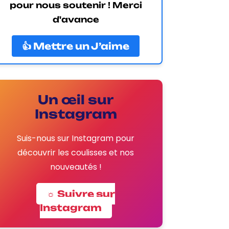
pour nous soutenir ! Merci
d'avance
👍 Mettre un J’aime
Un œil sur
Instagram
Suis-nous sur Instagram pour
découvrir les coulisses et nos
nouveautés !
☼ Suivre sur
Instagram