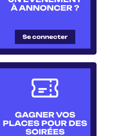
À ANNONCER ?
Se connecter
GAGNER VOS
PLACES POUR DES
SOIRÉES