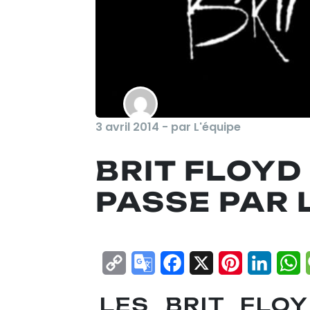
3 avril 2014 - par L'équipe
BRIT FLOYD
PASSE PAR 
Copy
Google
Facebook
X
Pinterest
Linke
W
Link
Translate
LES BRIT FLO