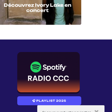
Découvrez Ivory Lake en
concert
🎧 PLAYLIST 2025
×