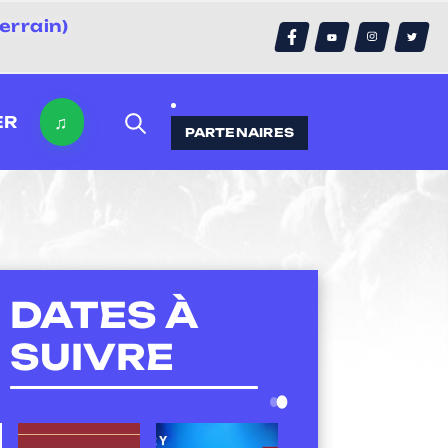
errain)
♫
ER
PARTENAIRES
DATES À
SUIVRE