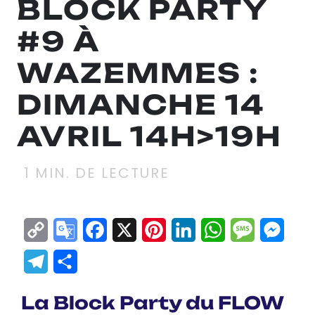
BLOCK PARTY
#9 À
WAZEMMES :
DIMANCHE 14
AVRIL 14H>19H
1
MIN. DE LECTURE
Copy
Google
Facebook
X
Pinterest
LinkedIn
WhatsApp
Messag
Mes
Link
Translate
Telegram
Partager
La Block Party du FLOW