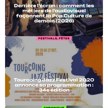
Derrière l’écran : comment les
métiers de l’audiovisuel
façonnent la Pop Culture de
demain (2026)
FESTIVALS, FÊTES
Tourcoing Jazz Festival 2020
annonce sa programmation :
34e édition
CHRONIQUE