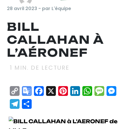
28 avril 2023 - par L'équipe
BILL
CALLAHAN À
L’AÉRONEF
1
MIN. DE LECTURE
Copy
Google
Facebook
X
Pinterest
LinkedIn
WhatsApp
Messag
Mes
Link
Translate
Telegram
Partager