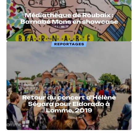
Médiathèque de Roubaix :
Barnabé Mons en showcase
REPORTAGES
Retour du concert d’Hélène
Ségara pour Eldorado à
Lomme, 2019