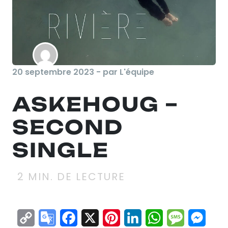
20 septembre 2023 - par L'équipe
ASKEHOUG –
SECOND
SINGLE
2
MIN. DE LECTURE
Copy
Google
Facebook
X
Pinterest
LinkedIn
WhatsApp
Messag
Mes