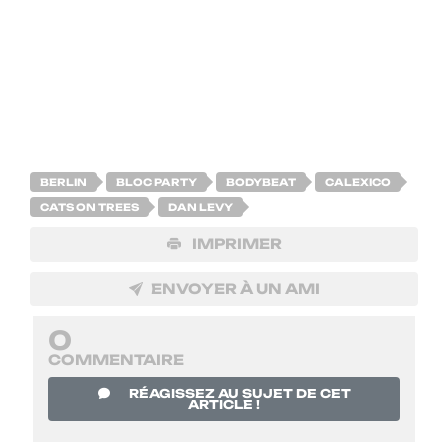
Enfin, cette édition française reçoit le soutien de l’Institut Français.
Le bureau export assure une fois de plus de la visibilité aux artistes
français lors du Reeperbahn Festival édition 2014, se déroulant à
Hambourg du 17 au 20 septembre prochain.
BERLIN
BLOC PARTY
BODYBEAT
CALEXICO
CATS ON TREES
DAN LEVY
IMPRIMER
ENVOYER À UN AMI
0
COMMENTAIRE
RÉAGISSEZ AU SUJET DE CET
ARTICLE !