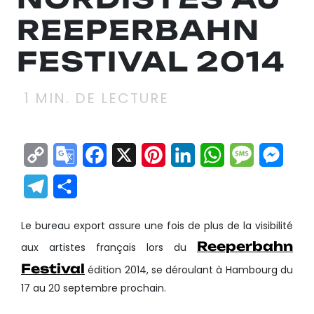
REEPERBAHN
1
MIN. DE LECTURE
Copy
Google
Facebook
X
Pinterest
LinkedIn
WhatsApp
Messag
Mes
Link
Translate
Telegram
Partager
Le bureau export assure une fois de plus de la visibilité
Reeperbahn
aux artistes français lors du
Festival
édition 2014, se déroulant à Hambourg du
17 au 20 septembre prochain.