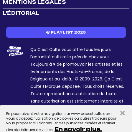
MENTIONS LÉGALES
L'ÉDITORIAL
🎧 PLAYLIST 2025
Ça C'est Culte vous offre tous les jours
l'actualité culturelle près de chez vous.
Toujours à ♥ de promouvoir les artistes et les
événements des Hauts-de-France, de la
Belgique et au-delà... © 2009-2026. Ça C'est
Culte ! Marque déposée. Tous droits réservés.
Toute reproduction ou utilisation du texte
sans autorisation est strictement interdite et
passible de sanctions. Charte graphique
×
En poursuivant votre navigation sur www.cacestculte.com,
Sophie R. et Céline Galant.
vous acceptez l’utilisation de cookies ou autres traceurs pour
vous proposer du contenu et des publicités ciblées et réaliser
En savoir plus.
des statistiques de visites.