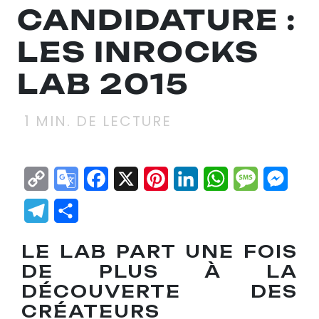
CANDIDATURE :
LES INROCKS
LAB 2015
1
MIN. DE LECTURE
Copy
Google
Facebook
X
Pinterest
LinkedIn
WhatsApp
Messag
Mes
Link
Translate
Telegram
Partager
LE LAB PART UNE FOIS
DE PLUS À LA
DÉCOUVERTE DES
CRÉATEURS