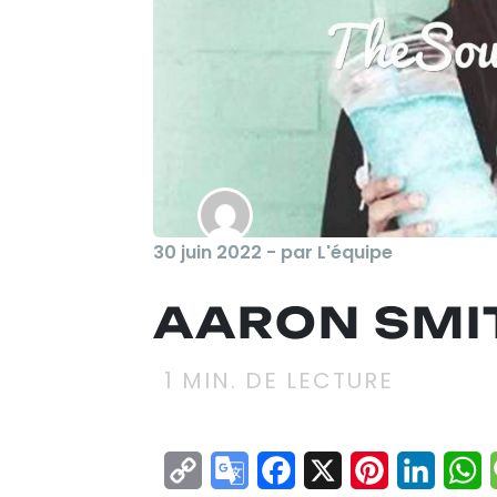
30 juin 2022 - par L'équipe
AARON SMIT
1
MIN. DE LECTURE
Copy
Google
Facebook
X
Pinterest
Linke
W