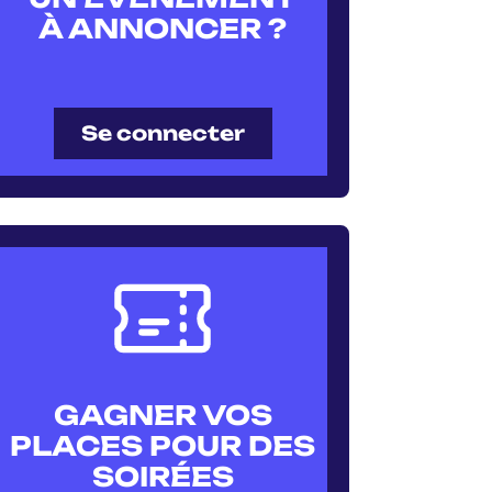
À ANNONCER ?
Se connecter
GAGNER VOS
PLACES POUR DES
SOIRÉES