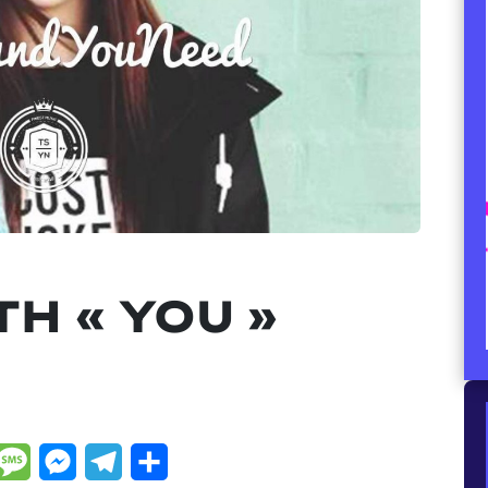
H « YOU »
dIn
hatsApp
Message
Messenger
Telegram
Partager