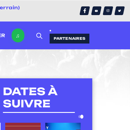
errain)
♫
ER
PARTENAIRES
DATES À
SUIVRE