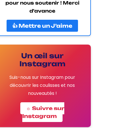
pour nous soutenir ! Merci
d'avance
👍 Mettre un J’aime
Un œil sur
Instagram
Suis-nous sur Instagram pour
découvrir les coulisses et nos
nouveautés !
☼ Suivre sur
Instagram