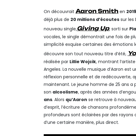
Link
Translate
Aaron Smith
On découvrait
en
201
déjà plus de
20 millions d’écoutes
sur les 
Giving Up
nouveau single,
, sorti sur
Pl
vocales, le single démontrait une fois de pl
simplicité exquise certaines des émotions 
Yo
découvre son tout nouveau titre d’été,
réalisée par
Lillie Wojcik
, montrant l’artist
Angeles. La nouvelle musique d’Aaron est u
réflexion personnelle et de redécouverte, 
maintenant. Le jeune homme de 25 ans a pri
son
alcoolisme
, après des années d’engou
ans
. Alors
qu’Aaron
se retrouve à nouveau
d’esprit, l’écriture de chansons profondém
profondeurs sont éclairées par des rayons d
d’une certaine manière, plus direct.