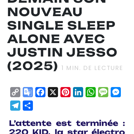
NOUVEAU
SINGLE SLEEP
ALONE AVEC
JUSTIN JESSO
(2025)
1
MIN. DE LECTURE
Copy
Google
Facebook
X
Pinterest
LinkedIn
WhatsApp
Messag
Mes
Link
Translate
Telegram
Partager
L’attente est terminée :
220 KID, la star électro