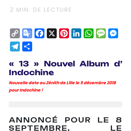
2
MIN. DE LECTURE
Copy
Google
Facebook
X
Pinterest
LinkedIn
WhatsApp
Messag
Mes
Link
Translate
Telegram
Partager
« 13 » Nouvel Album d’
Indochine
Nouvelle date au Zénith de Lille le 5 décembre 2018
pour Indochine !
ANNONCÉ POUR LE 8
SEPTEMBRE, LE