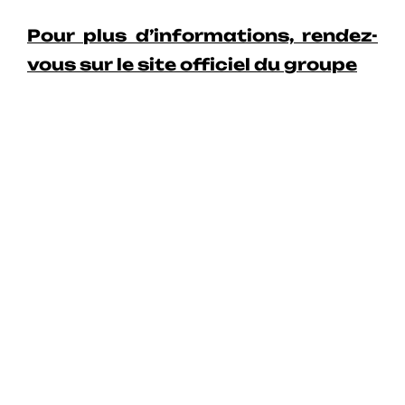
Pour plus d’informations, rendez-
vous sur le site officiel du groupe
Depuis la présentation de la pochette du prochain
album « 13 » d’ Indochine, réalisée par Erwin Olaf, l’un
des plus grands photographes contemporains. Le
groupe continue de dévoiler petit à petit ce nouveau
projet. À cette occasion, Indochine a choisi de mettre
en écoute un nouvel extrait de l’album à venir.
Et une surprise n’arrivant jamais seule, très
prochainement le clip du premier single « La vie est