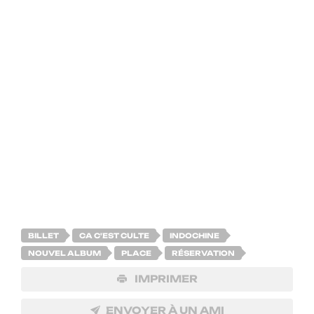
belle » sera dévoilé. Il s’agtit d’un clip réalisé par Asia
Argento ! Encore un carton annoncé pour le
groupe. Depuis la mise en vente des billets, de
nombreuses dates sont aujourd’hui complètes. La
tournée «13 TOUR« ne débute qu’en février 2018 !
De nouvelles dates viennent de s’ajouter : l’AccorHotels
Arena le 18/02/2018, la Halle Tony Garnier à Lyon le
22/02/2018, le Palais 12 à Bruxelles le 18/03/2018…
BILLET
CA C'EST CULTE
INDOCHINE
NOUVEL ALBUM
PLACE
RÉSERVATION
IMPRIMER
ENVOYER À UN AMI