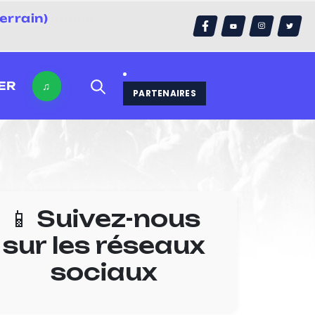
errain)
ER
♫
PARTENAIRES
📱 Suivez-nous
sur les réseaux
sociaux