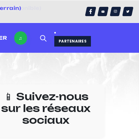
errain)
ER
♫
PARTENAIRES
📱 Suivez-nous
sur les réseaux
sociaux