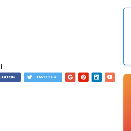
l
EBOOK
TWITTER