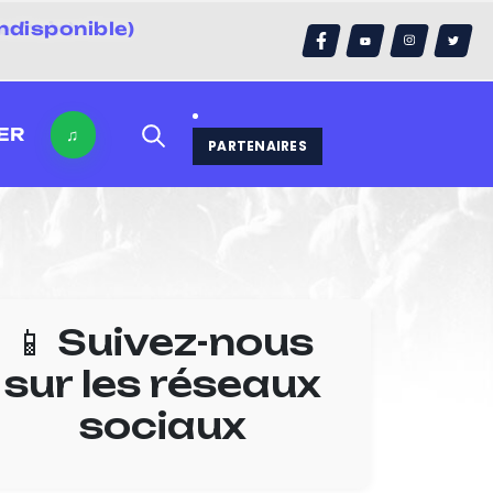
errain)
ER
♫
PARTENAIRES
📱 Suivez-nous
sur les réseaux
sociaux