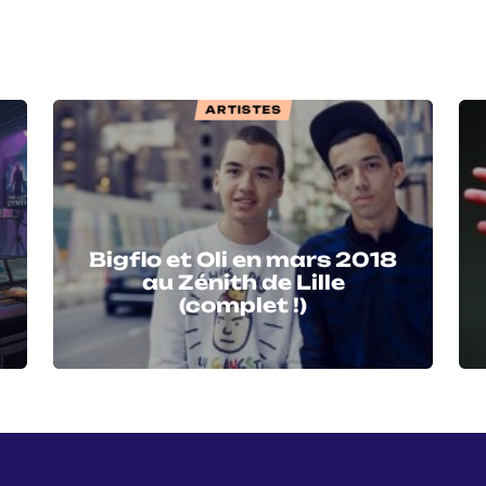
ARTISTES
Bigflo et Oli en mars 2018
au Zénith de Lille
(complet !)