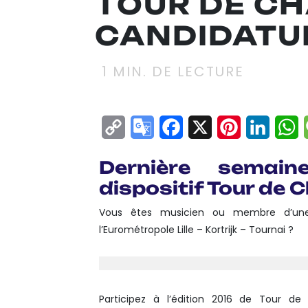
TOUR DE CH
CANDIDATU
1
MIN. DE LECTURE
Copy
Google
Facebook
X
Pinterest
Linke
W
Link
Translate
Dernière semain
dispositif Tour de 
Vous êtes musicien ou membre d’une
l’Eurométropole Lille – Kortrijk – Tournai ?
Participez à l’édition 2016 de Tour de