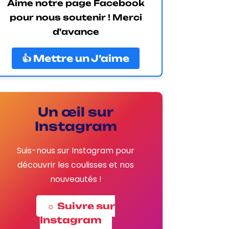
Aime notre page Facebook
pour nous soutenir ! Merci
d'avance
👍 Mettre un J’aime
Un œil sur
Instagram
Suis-nous sur Instagram pour
découvrir les coulisses et nos
nouveautés !
☼ Suivre sur
Instagram