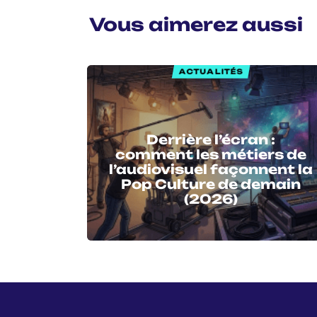
Vous aimerez aussi
ACTUALITÉS
Derrière l’écran :
comment les métiers de
l’audiovisuel façonnent la
Pop Culture de demain
(2026)