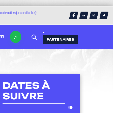
errain)
♫
ER
PARTENAIRES
DATES À
SUIVRE