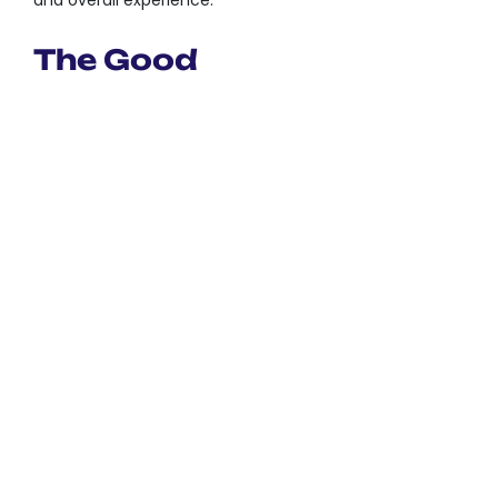
The Good
VARIETY OF GAMES:
BRITSINO
OFFERS A WIDE SELECTION OF
GAMES WITH DIFFERENT
VOLATILITY LEVELS,
INCLUDING SLOTS, TABLE
GAMES, AND LIVE DEALER
OPTIONS.
POTENTIAL HIGH RETURNS:
HIGH VOLATILITY GAMES CAN
PROVIDE SIGNIFICANT
PAYOUTS, WITH SOME SLOTS
OFFERING RETURN TO PLAYER
(RTP) RATES AS HIGH AS
96%
.