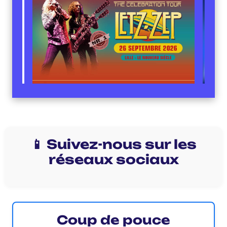
📱 Suivez-nous sur les
réseaux sociaux
Coup de pouce