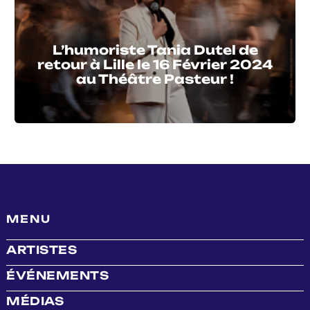
L’humoriste Tania Dutel de
retour à Lille le 16 Février 2024
au Théâtre Pasteur !
MENU
ARTISTES
ÉVÉNEMENTS
MÉDIAS