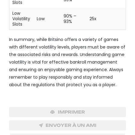
Slots
Low
90% –
Volatility
Low
25x
93%
Slots
In summary, while Britsino offers a variety of games
with different volatility levels, players must be aware of
the associated risks and rewards. Understanding game
volatility is vital for effective bankroll management
and ensuring an enjoyable gaming experience. Always
remember to play responsibly and stay informed
about the regulations that protect you as a player.
IMPRIMER
ENVOYER À UN AMI