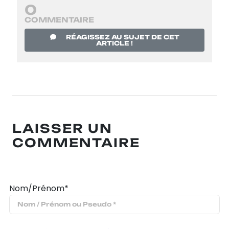
0
COMMENTAIRE
RÉAGISSEZ AU SUJET DE CET
ARTICLE !
LAISSER UN
COMMENTAIRE
Nom/Prénom*