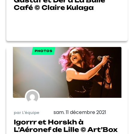
Gustaf et Der à La Bulle
Café © Claire Kulaga
PHOTOS
sam. 11 décembre 2021
par L'équipe
Igorrr et Horskh à
L’Aéronef de Lille © Art’Box